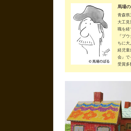
馬場のぼ
青森県
大工見
職を経
『ブウ
ちに大
経児童
会』で
受賞多