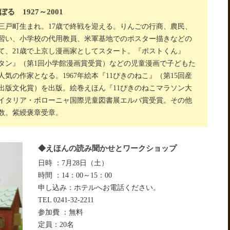
る 1927～2001
三戸町生まれ。17歳で終戦を迎える。りんごの行商、農民、
習い、小学校の代用教員、米軍基地でのポスター描きなどの
て、21歳で上京し漫画家としてスタート。『ポストくん』
タン』（第1回小学館漫画賞受賞）などの児童漫画で子どもた
人気の作家となる。1967年絵本『11ぴきのねこ』（第15回産
出版文化賞）を出版。絵巻えほん『11ぴきのねこマラソン大
イタリア・ボローニャ国際児童図書展エルバ賞受賞。その他
数。紫綬褒章受章。
◆えほんの読み聞かせとワークショップ
日時 ：7月28日（土）
時間 ：14：00～15：00
申し込み：ホテルへお電話ください。
TEL 0241-32-2211
参加費 ：無料
定員：20名