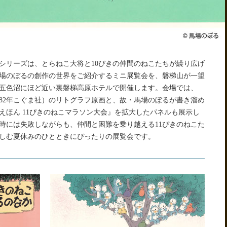
』シリーズは、とらねこ大将と10ぴきの仲間のねこたちが繰り広げ
場のぼるの創作の世界をご紹介するミニ展覧会を、磐梯山が一望
五色沼にほど近い裏磐梯高原ホテルで開催します。会場では、
982年こぐま社）のリトグラフ原画と、故・馬場のぼるが書き溜め
えほん 11ぴきのねこマラソン大会』を拡大したパネルも展示し
時には失敗しながらも、仲間と困難を乗り越える11ぴきのねこた
しむ夏休みのひとときにぴったりの展覧会です。