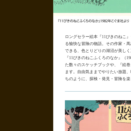
ロングセラー絵本『11ぴきのねこ
る愉快な冒険の物語。その作家・馬
できる、色とりどりの湖沼が美しく
『11ぴきのねこふくろのなか』（1
た数々のスケッチブックや、『絵巻
ます。自由気ままでやりたい放題、
ちのように、探検・発見・冒険を楽