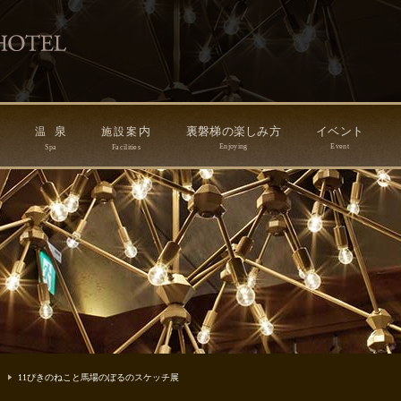
ン
泉
内
裏磐梯の楽しみ方
イベント
温
施
設
案
Enjoying
Event
Spa
Facilities
11ぴきのねこと馬場のぼるのスケッチ展