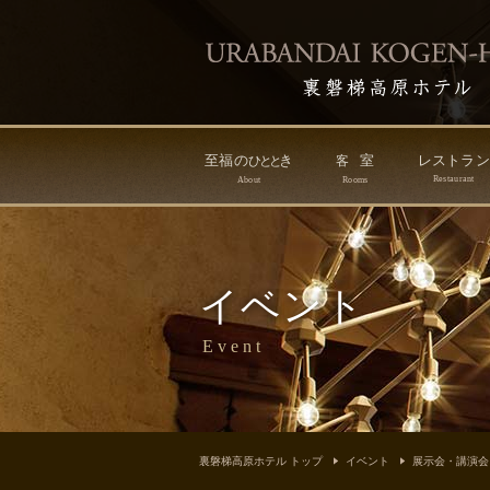
至福の
き
室
レストラ
ひ
と
と
客
Restaurant
About
Rooms
イベント
Event
裏磐梯高原ホテル トップ
イベント
展示会・講演会