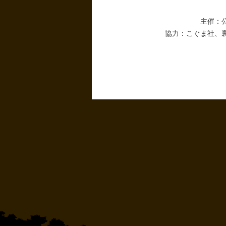
主催：
協力：こぐま社、