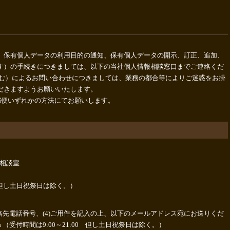
、保有個人データの利用目的の通知、保有個人データの開示、訂正、追加、
す）の手続きにつきましては、以下の当社個人情報相談窓口までご連絡くだ
含む）によるお問い合わせにつきましては、業務の都合等によりご迷惑をお掛
だきますようお願いいたします。
郵便いずれかの方法にてお願いします。
相談室
:00 但し土日祝祭日は除く。）
3)連絡先電話番号、(4)ご用件を記入の上、以下のメールアドレス宛にお送りくだ
m
（受付時間は9:00～21:00 但し土日祝祭日は除く。）