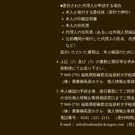
■委任された代理人が申請する場合
本人が発行する委任状（実印で押印）
本人の印鑑証明書
本人の住民票
代理人の住民票（あるいは外国人登録
公的機関が発行した代理人の氏名、住
など）
提出いただいた書類は、本人確認のために
上記（2）及び（3）の書類と開示等を求
留郵便にてお送り下さい。
〒969-2701 福島県耶麻郡北塩原村大字桧
（株）裏磐梯高原ホテル 個人情報お客様
本人確認の手続き後、後日書面にてご回答
の当社個人情報お客様相談窓口までご照会
〒969-2701 福島県耶麻郡北塩原村大字桧
（株）裏磐梯高原ホテル 個人情報お客様
電話番号： 0241（32）2211 （受付時間は、
E-mail： info@urabandai-kougen.