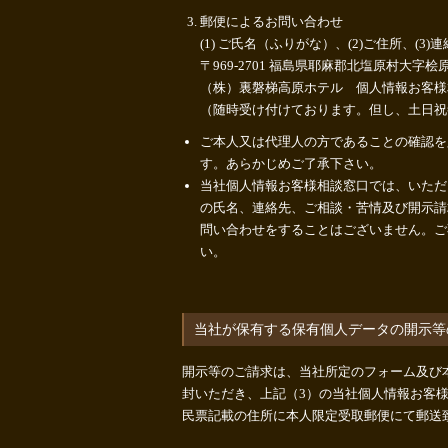
郵便によるお問い合わせ
(1) ご氏名（ふりがな）、(2)ご住所、(
〒969-2701 福島県耶麻郡北塩原村大字桧
（株）裏磐梯高原ホテル 個人情報お客様
（随時受け付けております。但し、土日祝
ご本人又は代理人の方であることの確認を
す。あらかじめご了承下さい。
当社個人情報お客様相談窓口では、いただ
の氏名、連絡先、ご相談・苦情及び開示請
問い合わせをすることはございません。ご
い。
当社が保有する保有個人データの開示等
開示等のご請求は、当社所定のフォーム及び
封いただき、上記（3）の当社個人情報お客
民票記載の住所に本人限定受取郵便にて郵送