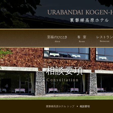
至福の
き
室
レストラ
ひ
と
と
客
Restaurant
About
Rooms
相談要項
Consultation
裏磐梯高原ホテル トップ
相談要領