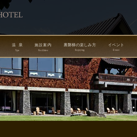
ン
泉
内
裏磐梯の楽しみ方
イベント
温
施
設
案
Enjoying
Event
Spa
Facilities