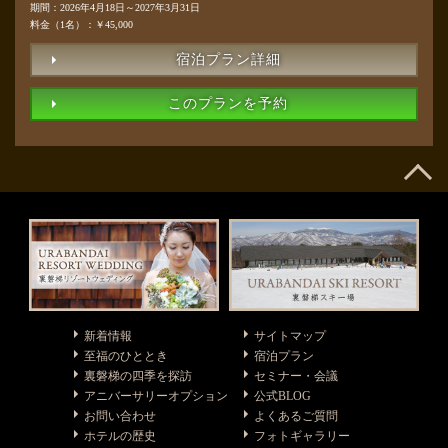
期間：2026年4月18日～2027年3月31日
料金（1名）：￥45,000
宿泊プラン詳細
このプランを予約
新着情報
サイトマップ
至福のひととき
宿泊プラン
裏磐梯の四季を探訪
セミナー・会議
アニバーサリーオプション
公式BLOG
お問い合わせ
よくあるご質問
ホテルの歴史
フォトギャラリー