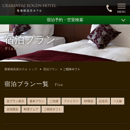
宿泊予約・空室検索
宿泊プラン
Plan
裏磐梯高原ホテル トップ
宿泊プラン
ご招待ギフト
宿泊プラン一覧
Plan
全プラン表示
基本プラン
ご夫婦
ファミリー
HP限定
記念日
一人旅
女性限定
料理フェア
ご招待ギフト