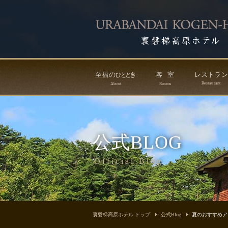
至福の
き
室
レストラ
ひ
と
と
客
Restaurant
About
Rooms
公式BLOG
Official Blog
裏磐梯高原ホテル トップ
公式Blog
夏のおすすめア