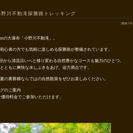
小野川不動滝探勝路トレッキング
2026.7.6
5mの大瀑布「小野川不動滝」。
初心者の方でも気軽に楽しめる探勝路が整備されています。
小径から清流沿いへと移り変わる自然豊かなコースも魅力のひとつ。
とともに爽快な水しぶきをあげ、迫力満点です。
夏の裏磐梯ならではの自然散策をぜひお楽しみください。
グのご案内
のご優待料金でご参加いただけます。