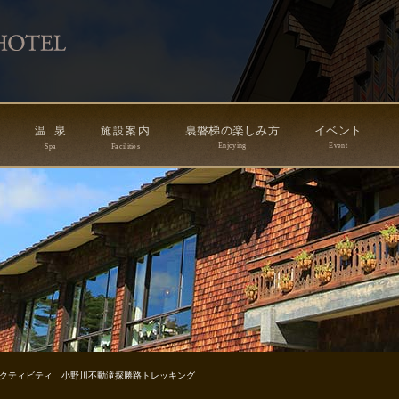
ン
泉
内
裏磐梯の楽しみ方
イベント
温
施
設
案
Enjoying
Event
Spa
Facilities
クティビティ 小野川不動滝探勝路トレッキング