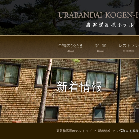
至福の
き
室
レストラ
ひ
と
と
客
Restaurant
About
Rooms
新着情報
News & Topics
裏磐梯高原ホテル トップ
新着情報
ご宿泊のお客様