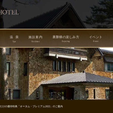
ン
泉
内
裏磐梯の楽しみ方
イベント
温
施
設
案
Enjoying
Event
Spa
Facilities
だけの優待特典「オータム・プレミアム2022」のご案内