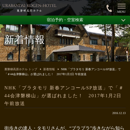
宿泊予約・空室検索
新着情報
News & Topics
裏磐梯高原ホテル トップ
新着情報
NHK「ブラタモリ 新春アンコールSP放送」で
「＃44会津磐梯山」が選ばれました！ 2017年1月2日 午前放送
NHK「ブラタモリ 新春アンコールSP放送」で「＃
44会津磐梯山」が選ばれました！ 2017年1月2日
午前放送
2016.12.13
街歩きの達人・タモリさんが、“ブラブラ”歩きながら知ら