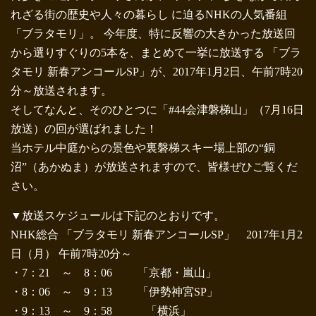
れざる街の歴史や人々の暮らし に迫るNHKの人気番組
「ブラタモリ」。 今年度、特に反響の大きかった放送回
から選りすぐりの5本を、まとめて一挙に放送する 「ブラ
タモリ 新春アンコールSP」が、2017年1月2日、午前7時20
分～放送されます。
そしてなんと、そのひとつに「#44会津磐梯山」（7月16日
放送）の回が選ばれました！
当ホテル中庭からの景色や裏磐梯スキー場上部の“銅
沼”（あかぬま）が放送されますので、皆様ぜひご覧くだ
さい。
▼放送スケジュールは下記のとおりです。
NHK総合 「ブラタモリ 新春アンコールSP」 2017年1月2
日（月） 午前7時20分～
・7：21 ～ 8：06 「京都・嵐山」
・8：06 ～ 9：13 「伊勢神宮SP」
・9：13 ～ 9：58 「横浜」