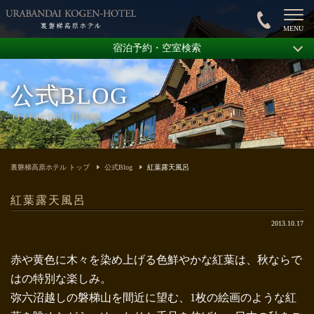
宿泊予約・空室検索
公式BLOG
Official Blog
裏磐梯高原ホテル トップ
公式Blog
紅葉露天風呂
紅葉露天風呂
2013.10.17
赤や黄色に木々を染め上げる色鮮やかな紅葉は、秋ならで
はの特別な楽しみ。
弥六沼越しの磐梯山を間近に望む、1枚の絵画のような紅