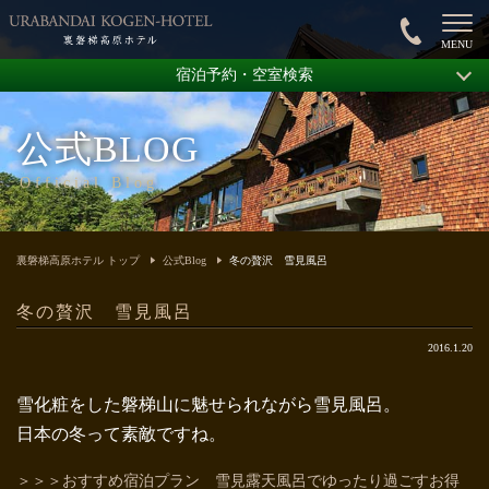
宿泊予約・空室検索
公式BLOG
Official Blog
裏磐梯高原ホテル トップ
公式Blog
冬の贅沢 雪見風呂
冬の贅沢 雪見風呂
2016.1.20
雪化粧をした磐梯山に魅せられながら雪見風呂。
日本の冬って素敵ですね。
＞＞＞おすすめ宿泊プラン 雪見露天風呂でゆったり過ごすお得