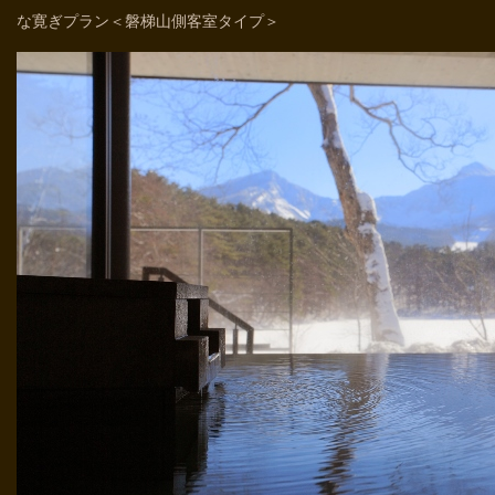
な寛ぎプラン＜磐梯山側客室タイプ＞