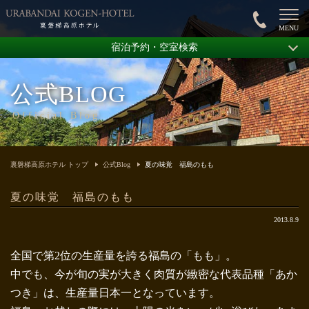
宿泊予約・空室検索
公式BLOG
Official Blog
裏磐梯高原ホテル トップ
公式Blog
夏の味覚 福島のもも
夏の味覚 福島のもも
2013.8.9
全国で第2位の生産量を誇る福島の「もも」。
中でも、今が旬の実が大きく肉質が緻密な代表品種「あか
つき」は、生産量日本一となっています。