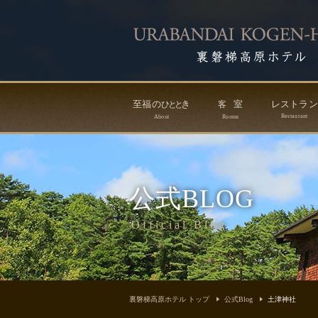
至福の
き
室
レストラ
ひ
と
と
客
Restaurant
About
Rooms
公式BLOG
Official Blog
裏磐梯高原ホテル トップ
公式Blog
土津神社