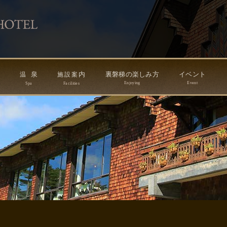
ン
泉
内
裏磐梯の楽しみ方
イベント
温
施
設
案
Enjoying
Event
Spa
Facilities