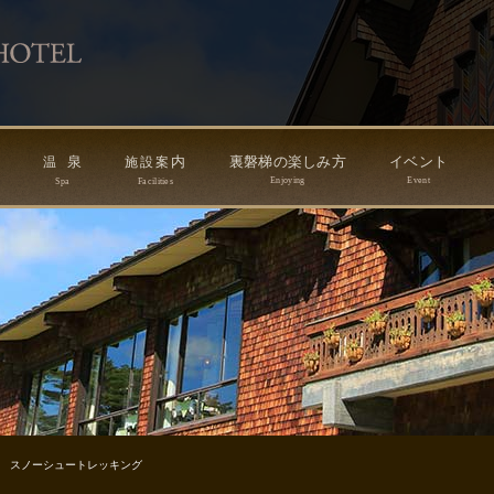
ン
泉
内
裏磐梯の楽しみ方
イベント
温
施
設
案
Enjoying
Event
Spa
Facilities
 スノーシュートレッキング