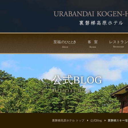
至福の
き
室
レストラ
ひ
と
と
客
Restaurant
About
Rooms
公式BLOG
Official Blog
裏磐梯高原ホテル トップ
公式Blog
裏磐梯スキー場