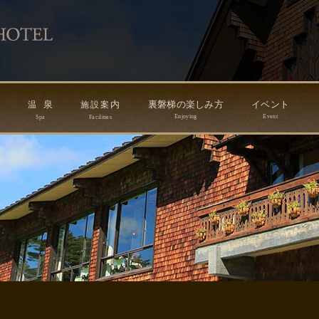
ン
泉
内
裏磐梯の楽しみ方
イベント
温
施
設
案
Enjoying
Event
Spa
Facilities