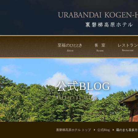
至福の
き
室
レストラ
ひ
と
と
客
Restaurant
About
Rooms
公式BLOG
Official Blog
裏磐梯高原ホテル トップ
公式Blog
蔵のまち喜多方