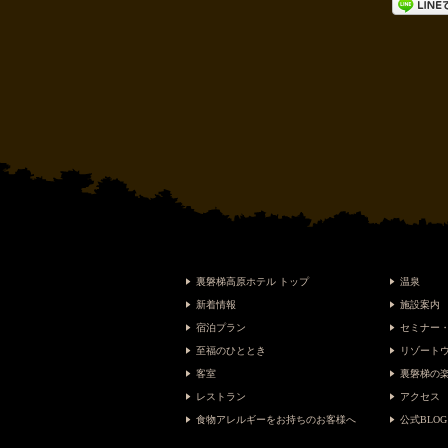
裏磐梯高原ホテル トップ
温泉
新着情報
施設案内
宿泊プラン
セミナー
至福のひととき
リゾート
客室
裏磐梯の
レストラン
アクセス
食物アレルギーをお持ちのお客様へ
公式BLOG