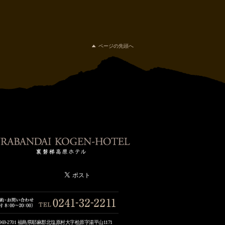
ページの先頭へ
969-2701 福島県耶麻郡北塩原村大字桧原字湯平山1171