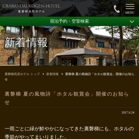
宿泊予約・空室検索
新着情報
News & Topics
裏磐梯高原ホテル トップ
新着情報
裏磐梯 夏の風物詩「ホタル観賞会」開催のお知ら
せ
裏磐梯 夏の風物詩「ホタル観賞会」開催のお知ら
せ
2017.6.24
一雨ごとに緑が鮮やかになってきた裏磐梯にも、ホタルの
季節がやってまいりました。