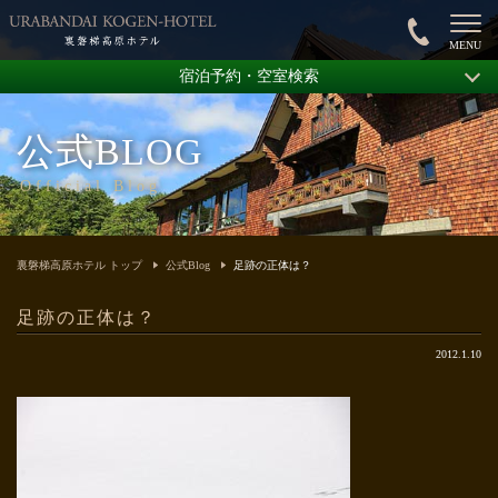
宿泊予約・空室検索
公式BLOG
Official Blog
裏磐梯高原ホテル トップ
公式Blog
足跡の正体は？
足跡の正体は？
2012.1.10