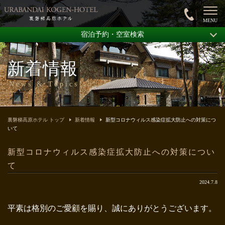
宿泊予約・空室検索
新着情報
News & Topics
裏磐梯高原ホテル トップ
新着情報
新型コロナウィルス感染症拡大防止への対策につ
いて
新型コロナウィルス感染症拡大防止への対策につい
て
2024.7.8
平素は格別のご愛顧を賜り、誠にありがとうございます。