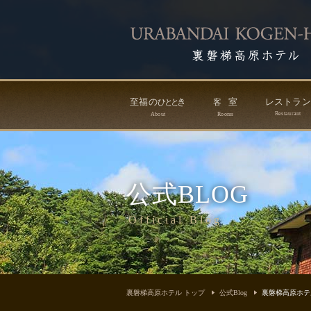
至福の
き
室
レストラ
ひ
と
と
客
Restaurant
About
Rooms
公式BLOG
Official Blog
裏磐梯高原ホテル トップ
公式Blog
裏磐梯高原ホテ