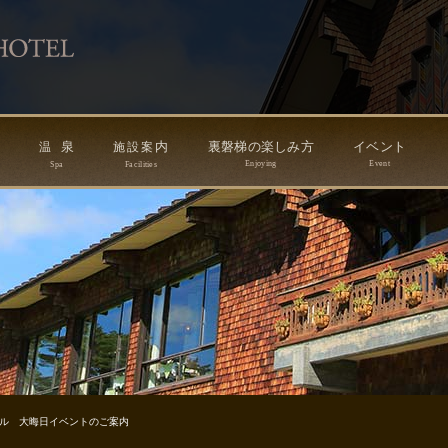
ン
泉
内
裏磐梯の楽しみ方
イベント
温
施
設
案
Enjoying
Event
Spa
Facilities
ル 大晦日イベントのご案内