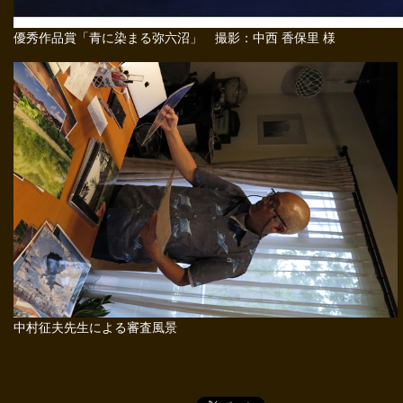
優秀作品賞「青に染まる弥六沼」 撮影：中西 香保里 様
中村征夫先生による審査風景