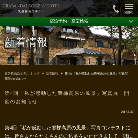
宿泊予約・空室検索
新着情報
News & Topics
裏磐梯高原ホテル トップ
新着情報
第4回「私が感動した磐梯高原の風景」写真展
開催のお知らせ
第4回「私が感動した磐梯高原の風景」写真展 開
催のお知らせ
2017.9.30
第4回「私が感動した磐梯高原の風景」写真コンテストに
は、皆さまからたくさんのご応募をいただきまして、誠に