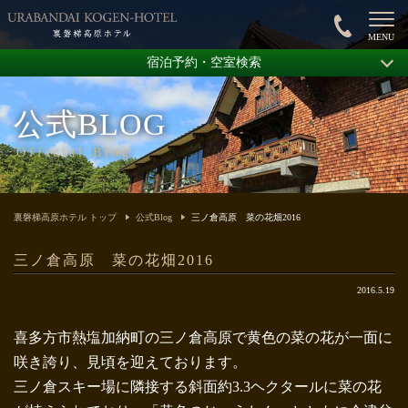
宿泊予約・空室検索
公式BLOG
Official Blog
裏磐梯高原ホテル トップ
公式Blog
三ノ倉高原 菜の花畑2016
三ノ倉高原 菜の花畑2016
2016.5.19
喜多方市熱塩加納町の三ノ倉高原で黄色の菜の花が一面に
咲き誇り、見頃を迎えております。
三ノ倉スキー場に隣接する斜面約3.3ヘクタールに菜の花