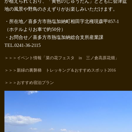
が植えられており、「黄色のじゅうたん」とともに会津盆
地の風景や野鳥のさえずりがお楽しみいただけます。
・所在地／喜多方市熱塩加納町相田字北権現森甲857-1
（ホテルよりお車で約50分）
・お問合せ／喜多方市熱塩加納総合支所産業課
TEL.0241-36-2115
＞＞＞イベント情報「菜の花フェスタ in 三ノ倉高原花畑」
＞＞＞新緑の裏磐梯 トレッキング＆おすすめスポット2016
＞＞＞おすすめ宿泊プラン