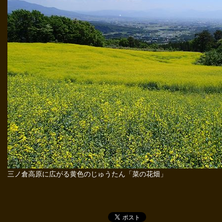
三ノ倉高原に広がる黄色のじゅうたん「菜の花畑」