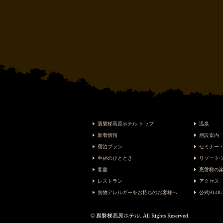
裏磐梯高原ホテル トップ
温泉
新着情報
施設案内
宿泊プラン
セミナー
至福のひととき
リゾート
客室
裏磐梯の
レストラン
アクセス
食物アレルギーをお持ちのお客様へ
公式BLOG
© 裏磐梯高原ホテル. All Rights Reserved.