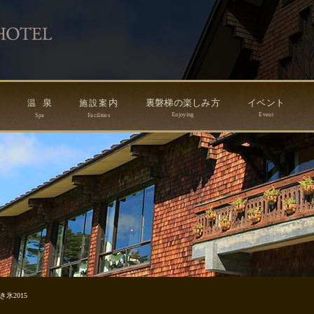
ン
泉
内
裏磐梯の楽しみ方
イベント
温
施
設
案
Enjoying
Event
Spa
Facilities
氷2015