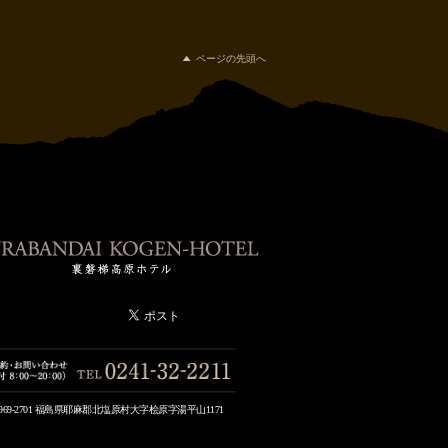
ページの先頭へ
969-2701 福島県耶麻郡北塩原村大字桧原字湯平山1171