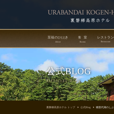
至福の
き
室
レストラ
ひ
と
と
客
Restaurant
About
Rooms
公式BLOG
Official Blog
裏磐梯高原ホテル トップ
公式Blog
猪苗代湖のしぶき