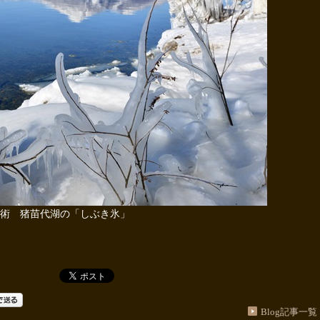
術 猪苗代湖の「しぶき氷」
Blog記事一覧