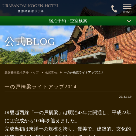
宿泊予約・空室検索
公式BLOG
Official Blog
裏磐梯高原ホテル トップ
公式Blog
一の戸橋梁ライトアップ2014
一の戸橋梁ライトアップ2014
2014.11.9
JR磐越西線「一の戸橋梁」は明治43年に開通し、平成22年
には完成から100年を迎えました。
完成当初は東洋一の規模を誇り、優美で、建築的、文化的