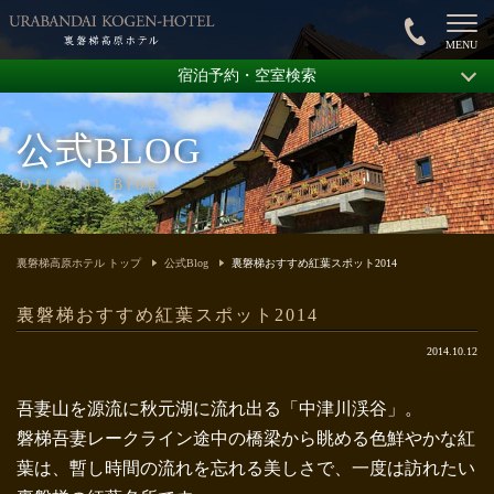
宿泊予約・空室検索
公式BLOG
Official Blog
裏磐梯高原ホテル トップ
公式Blog
裏磐梯おすすめ紅葉スポット2014
裏磐梯おすすめ紅葉スポット2014
2014.10.12
吾妻山を源流に秋元湖に流れ出る「中津川渓谷」。
磐梯吾妻レークライン途中の橋梁から眺める色鮮やかな紅
葉は、暫し時間の流れを忘れる美しさで、一度は訪れたい