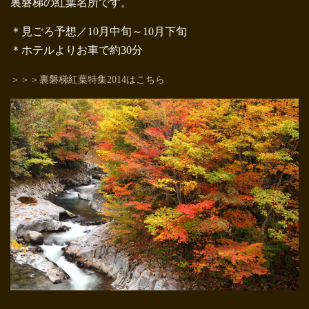
裏磐梯の紅葉名所です。
＊見ごろ予想／10月中旬～10月下旬
＊ホテルよりお車で約30分
＞＞＞裏磐梯紅葉特集2014はこちら