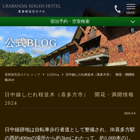
宿泊予約・空室検索
公式BLOG
Official Blog
裏磐梯高原ホテル トップ
公式Blog
日中線しだれ桜並木（喜多方市） 開花・満開情
報2024
日中線しだれ桜並木（喜多方市） 開花・満開情報
2024
2024.4.9
日中線跡地は自転車歩行者道として整備され、JR喜多方駅
の西約400mの場所から約3kmにわたって、約1,000本のし