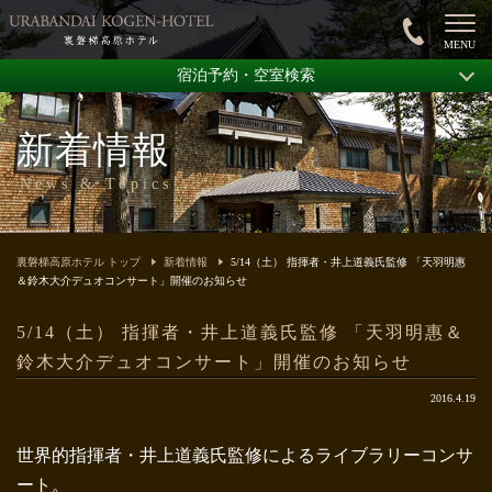
宿泊予約・空室検索
新着情報
News & Topics
裏磐梯高原ホテル トップ
新着情報
5/14（土） 指揮者・井上道義氏監修 「天羽明惠
＆鈴木大介デュオコンサート」開催のお知らせ
5/14（土） 指揮者・井上道義氏監修 「天羽明惠＆
鈴木大介デュオコンサート」開催のお知らせ
2016.4.19
世界的指揮者・井上道義氏監修によるライブラリーコンサ
ート。