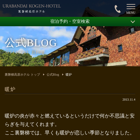
宿泊予約・空室検索
公式BLOG
Official Blog
裏磐梯高原ホテル トップ
公式Blog
暖炉
暖炉
2013.11.4
暖炉の炎が赤々と燃えているというだけで何か不思議と安
らぎを与えてくれます。
ここ裏磐梯では、早くも暖炉が恋しい季節となりました。