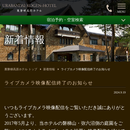
宿泊予約・空室検索
新着情報
News & Topics
裏磐梯高原ホテル トップ
新着情報
ライブカメラ映像配信終了のお知らせ
ライブカメラ映像配信終了のお知らせ
2024.9.19
いつもライブカメラ映像配信をご覧いただき誠にありがと
うございます。
2017年5月より、当ホテルの磐梯山・弥六沼側の庭園をご