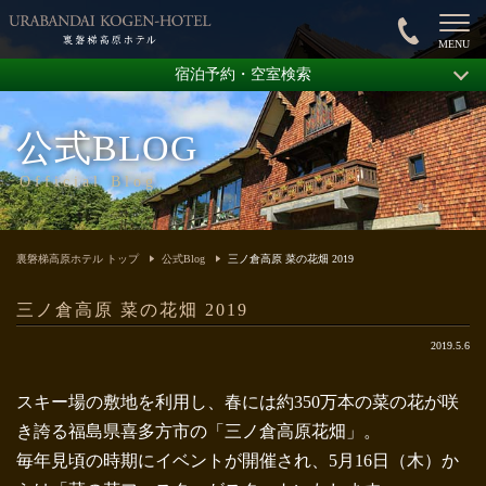
宿泊予約・空室検索
公式BLOG
Official Blog
裏磐梯高原ホテル トップ
公式Blog
三ノ倉高原 菜の花畑 2019
三ノ倉高原 菜の花畑 2019
2019.5.6
スキー場の敷地を利用し、春には約350万本の菜の花が咲
き誇る福島県喜多方市の「三ノ倉高原花畑」。
毎年見頃の時期にイベントが開催され、5月16日（木）か