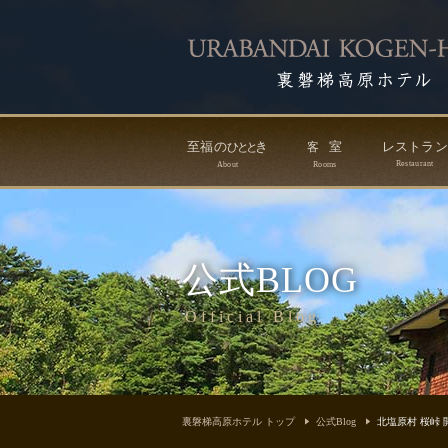
至福の
き
室
レストラ
ひ
と
と
客
Restaurant
About
Rooms
公式BLOG
Official Blog
裏磐梯高原ホテル トップ
公式Blog
北塩原村 桜峠 開