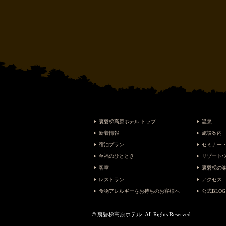
裏磐梯高原ホテル トップ
温泉
新着情報
施設案内
宿泊プラン
セミナー
至福のひととき
リゾート
客室
裏磐梯の
レストラン
アクセス
食物アレルギーをお持ちのお客様へ
公式BLOG
© 裏磐梯高原ホテル. All Rights Reserved.