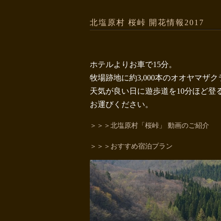
北塩原村 桜峠 開花情報2017
ホテルよりお車で15分。
牧場跡地に約3,000本のオオヤマ
天気が良い日に遊歩道を10分ほど登
お運びください。
＞＞＞北塩原村「桜峠」 動画のご紹介
＞＞＞おすすめ宿泊プラン