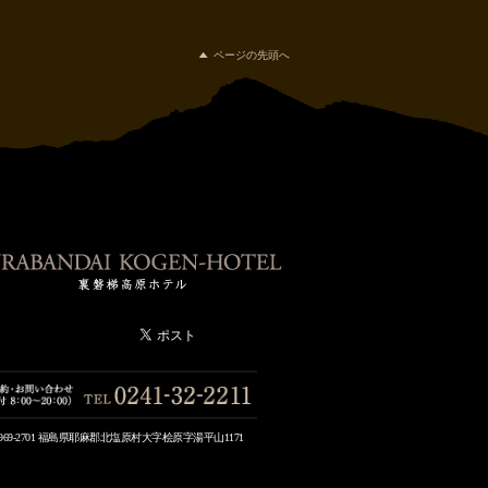
ページの先頭へ
969-2701 福島県耶麻郡北塩原村大字桧原字湯平山1171