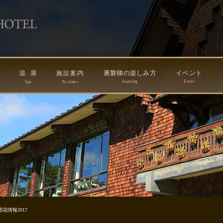
ン
泉
内
裏磐梯の楽しみ方
イベント
温
施
設
案
Enjoying
Event
Spa
Facilities
花情報2017