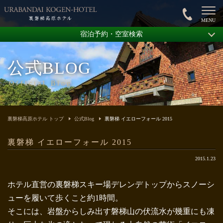
宿泊予約・空室検索
公式BLOG
Official Blog
裏磐梯高原ホテル トップ
公式Blog
裏磐梯 イエローフォール 2015
裏磐梯 イエローフォール 2015
2015.1.23
ホテル直営の裏磐梯スキー場デレンデトップからスノーシ
ューを履いて歩くこと約1時間。
そこには、岩盤からしみ出す磐梯山の伏流水が幾重にも凍