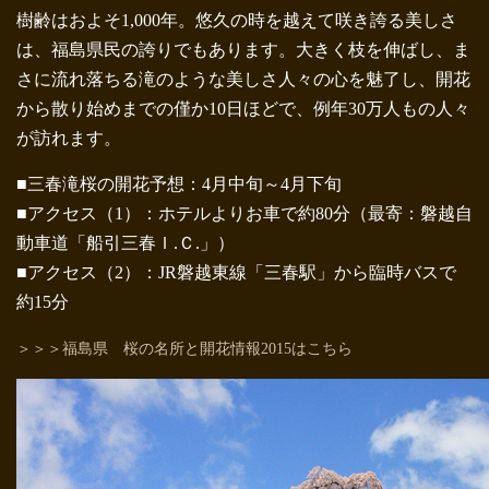
樹齢はおよそ1,000年。悠久の時を越えて咲き誇る美しさ
は、福島県民の誇りでもあります。大きく枝を伸ばし、ま
さに流れ落ちる滝のような美しさ人々の心を魅了し、開花
から散り始めまでの僅か10日ほどで、例年30万人もの人々
が訪れます。
■三春滝桜の開花予想：4月中旬～4月下旬
■アクセス（1）：ホテルよりお車で約80分（最寄：磐越自
動車道「船引三春Ｉ.Ｃ.」）
■アクセス（2）：JR磐越東線「三春駅」から臨時バスで
約15分
＞＞＞福島県 桜の名所と開花情報2015はこちら