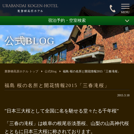
宿泊予約・空室検索
公式BLOG
Official Blog
裏磐梯高原ホテル トップ
公式Blog
福島 桜の名所と開花情報2015「三春滝桜」
福島 桜の名所と開花情報2015「三春滝桜」
2015.3.18
”日本三大桜として全国に名を馳せる堂々たる千年桜”
「三春の滝桜」は岐阜の根尾谷淡墨桜、山梨の山高神代桜
とともに日本三大桜に称されております。