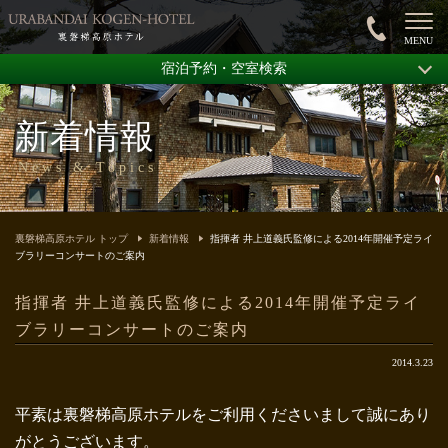
宿泊予約・空室検索
新着情報
News & Topics
裏磐梯高原ホテル トップ
新着情報
指揮者 井上道義氏監修による2014年開催予定ライ
ブラリーコンサートのご案内
指揮者 井上道義氏監修による2014年開催予定ライ
ブラリーコンサートのご案内
2014.3.23
平素は裏磐梯高原ホテルをご利用くださいまして誠にあり
がとうございます。