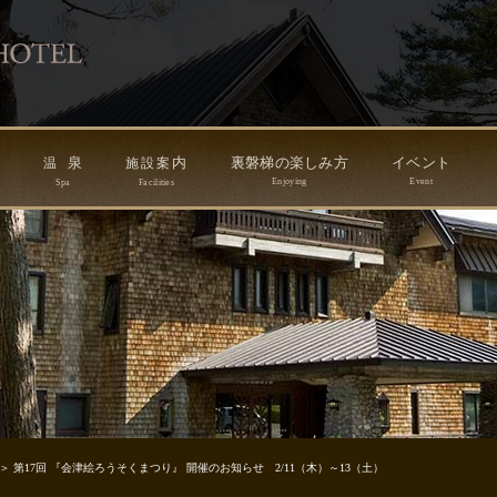
ン
泉
内
裏磐梯の楽しみ方
イベント
温
施
設
案
Enjoying
Event
Spa
Facilities
 第17回 『会津絵ろうそくまつり』 開催のお知らせ 2/11（木）～13（土）