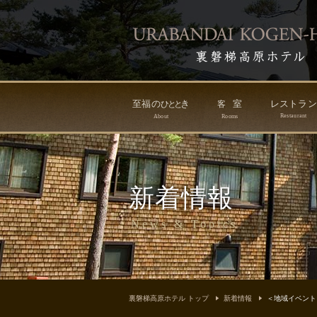
至福の
き
室
レストラ
ひ
と
と
客
Restaurant
About
Rooms
新着情報
News & Topics
裏磐梯高原ホテル トップ
新着情報
＜地域イベント＞