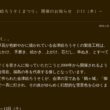
津絵ろうそくまつり』 開催のお知らせ 2/11（木）～
2016.1.23
く」。
草花が色鮮やかに描かれている会津絵ろうそくの製造工程は、
なかけ、 手磨き、絵かき、上がけ、芯だし、串ぬき、とすべて
くを皆さんに知っていただこうと2000年から開催されるよう
は現在、福島の冬を代表する催しとなっています。
て作られた会津絵ろうそくが、会津の宝である「鶴ヶ城」「御
で一斉に灯され、その炎がゆらめく幻想的な雪景色を心ゆくま
～13日（土）