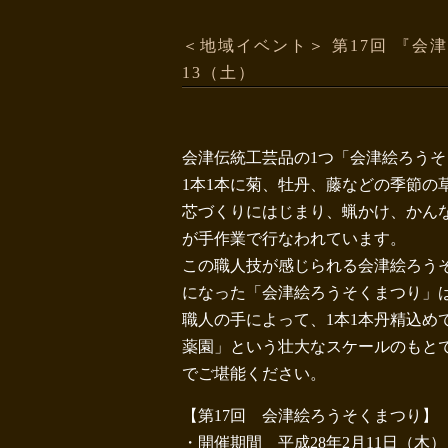
＜地域イベント＞ 第17回 『会
13（土）
会津伝統工芸品の1つ「会津絵ろうそ
1本1本に菊、牡丹、藤などの季節の
芯づくりにはじまり、蝋かけ、かん
が手作業で行なわれています。
この職人技が感じられる会津絵ろうそ
になった「会津絵ろうそくまつり」
職人の手によって、1本1本丹精込め
薬園」という壮大なスケールのもと
でご堪能ください。
【第17回 会津絵ろうそくまつり】
・開催期間 平成28年2月11日（木）