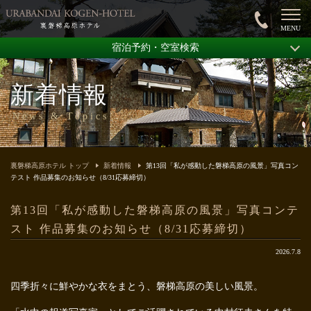
宿泊予約・空室検索
新着情報
News & Topics
裏磐梯高原ホテル トップ
新着情報
第13回「私が感動した磐梯高原の風景」写真コン
テスト 作品募集のお知らせ（8/31応募締切）
第13回「私が感動した磐梯高原の風景」写真コンテ
スト 作品募集のお知らせ（8/31応募締切）
2026.7.8
四季折々に鮮やかな衣をまとう、磐梯高原の美しい風景。