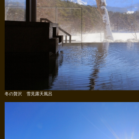
冬の贅沢 雪見露天風呂