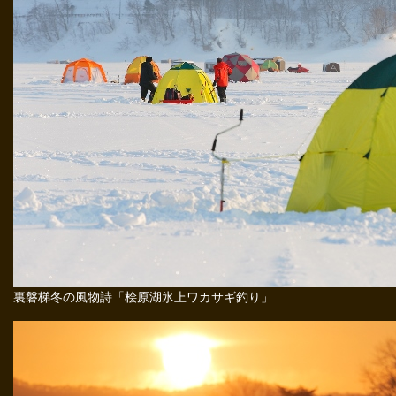
裏磐梯冬の風物詩「桧原湖氷上ワカサギ釣り」