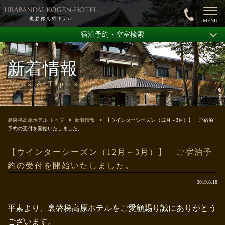
宿泊予約・空室検索
新着情報
News & Topics
裏磐梯高原ホテル トップ
新着情報
【ウインターシーズン（12月～3月）】 ご宿泊
予約の受付を開始いたしました。
【ウインターシーズン（12月～3月）】 ご宿泊予
約の受付を開始いたしました。
2019.8.18
平素より、裏磐梯高原ホテルをご愛顧賜り誠にありがとう
ございます。